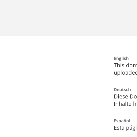
English
This dom
uploaded
Deutsch
Diese Do
Inhalte h
Español
Esta pág