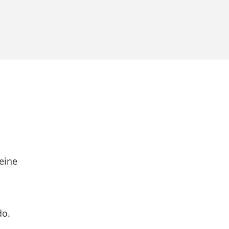
eine
do.